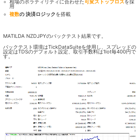
相場のボラティリティに合わせた
可変ストップロス
を採
用
複数
の 決済ロジック
を搭載
MATILDA NZDJPYのバックテスト結果です。
バックテスト環境はTickDataSuiteを使用し、スプレッドの
設定はTDSのデフォルト設定、取引手数料は1lot毎400円で
す。