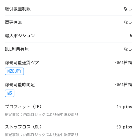
取引数量制限
なし
両建有無
なし
最大ポジション
5
DLL利用有無
なし
稼働可能通貨ペア
下記1種類
NZDJPY
稼働可能時間足
下記1種類
M5
プロフィット（TP)
15 pips
補足事項：内部ロジックにより途中決済あり
ストップロス（SL）
60 pips
補足事項：内部ロジックにより途中決済あり