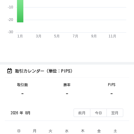
取引カレンダー（単位：PIPS）
取引数
勝率
PIPS
-
-
-
2026 年 8月
前月
今日
翌月
日
月
火
水
木
金
土