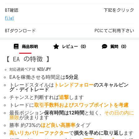
BT確認
下記をクリック
File1
BTダウンロード
PCにてご利用下さい
商品説明
レビュー (0)
質問 (0)
【 EA の特徴 】
対応通貨ペアは
NZD/JPY
EAを稼働させる時間足は
5分足
トレードスタイルは
トレンドフォロー
のスキャルピン
グ・デイトレード
チャンスと判断すれば
追撃
します
トレードに
取引手数料およびスワップポイントを考慮
最長ポジション
保有時間は12時間
と短く、
その日の内に
勝敗
が決まります
勝率 約73%の
ほど良い高勝率
タイプ
高いリカバリーファクター
で
損失を早めに取り返し
ます