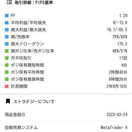
取引詳細：PIPS基準
■
PF
1.28
■
平均利益/平均損失
8/-12.6
■
最大利益/最大損失
18.7/-55.5
■
買/売勝率
75%/60%
■
最大ドローダウン
170.3
■
買ポジ比率/売ポジ比率
49%/51%
■
月平均取引
11回
■
ポジ保有最短時間
4分
■
ポジ保有平均時間
2時間43分
■
ポジ保有最長時間
9時間30分
■
計測期間
2年8月19日
ストラテジーについて
商品登録日
2023-03-24
自動売買システム
MetaTrader 4