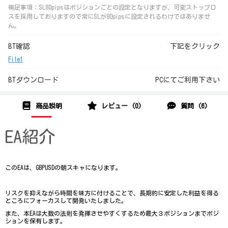
補足事項：SL80pipsはポジションごとの設定となりますが、可変ストップロ
スを採用しておりますので常にSLが80pipsに設定されるわけではありませ
ん。
BT確認
下記をクリック
File1
BTダウンロード
PCにてご利用下さい
商品説明
レビュー (0)
質問 (6)
EA紹介
このEAは、GBPUSDの朝スキャになります。
リスクを抑えながら時間を味方に付けることで、長期的に安定した利益を得る
ところにフォーカスして開発いたしました。
また、本EAは大数の法則を発揮させやすくするため最大３ポジションまでポジ
ションを保有します。