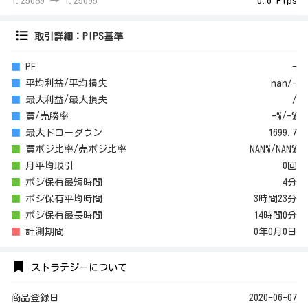
1.25689 → 1.25695
0.6 Pips
取引詳細：PIPS基準
■
PF
-
■
平均利益/平均損失
nan/-
■
最大利益/最大損失
/
■
買/売勝率
-%/-%
■
最大ドローダウン
1699.7
■
買ポジ比率/売ポジ比率
NAN%/NAN%
■
月平均取引
0回
■
ポジ保有最短時間
4分
■
ポジ保有平均時間
3時間23分
■
ポジ保有最長時間
14時間0分
■
計測期間
0年0月0日
ストラテジーについて
商品登録日
2020-06-07