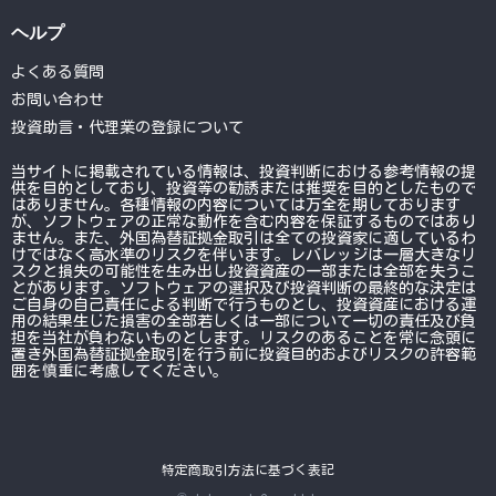
ヘルプ
よくある質問
お問い合わせ
投資助言・代理業の登録について
当サイトに掲載されている情報は、投資判断における参考情報の提
供を目的としており、投資等の勧誘または推奨を目的としたもので
はありません。各種情報の内容については万全を期しております
が、ソフトウェアの正常な動作を含む内容を保証するものではあり
ません。また、外国為替証拠金取引は全ての投資家に適しているわ
けではなく高水準のリスクを伴います。レバレッジは一層大きなリ
スクと損失の可能性を生み出し投資資産の一部または全部を失うこ
とがあります。ソフトウェアの選択及び投資判断の最終的な決定は
ご自身の自己責任による判断で行うものとし、投資資産における運
用の結果生じた損害の全部若しくは一部について一切の責任及び負
担を当社が負わないものとします。リスクのあることを常に念頭に
置き外国為替証拠金取引を行う前に投資目的およびリスクの許容範
囲を慎重に考慮してください。
特定商取引方法に基づく表記