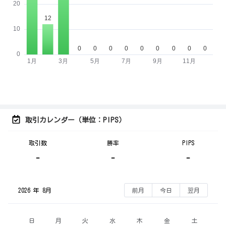
取引カレンダー（単位：PIPS）
取引数
勝率
PIPS
-
-
-
2026 年 8月
前月
今日
翌月
日
月
火
水
木
金
土