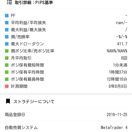
取引詳細：PIPS基準
■
PF
-
■
平均利益/平均損失
nan/-
■
最大利益/最大損失
/
■
買/売勝率
-%/-%
■
最大ドローダウン
411.7
■
買ポジ比率/売ポジ比率
NAN%/NAN%
■
月平均取引
0回
■
ポジ保有最短時間
1分未満
■
ポジ保有平均時間
1時間37分
■
ポジ保有最長時間
12時間10分
■
計測期間
0年0月0日
ストラテジーについて
商品登録日
2019-11-25
自動売買システム
MetaTrader 4