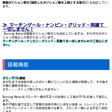
複数ポジション取引(指定したポジション数を上限とする取引)
にも対応してい
ます。
≫ マーチンゲール・ナンピン・グリッド・両建て
一切しません！
Burning Waterは複数ポジション取引にも対応していますが、それぞれのポジ
ションは独立した取引となっています。
マーチンゲール・ナンピン・グリッド・両建ては一切しませんのでご安心くだ
さい。
搭載機能
ダミーTP/SL機能
まだSLまでは余裕があったのに一瞬ピコンっとSLに価格が到達して、その後そ
の値に価格は来ない。。。
それ・・・ストップ狩りかもしれません！
Burning Waterはブローカー側の不正への対策として偽のTP/SLを使って取引し
ます。
偽のTP値SL値で注文して実際の決済の時にいきなり決済 or トレーリングスト
ップやブレークイーブンを突然仕掛ける事で、ブローカー側による不正へ対抗
します。