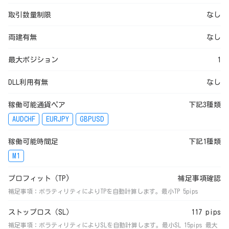
取引数量制限
なし
両建有無
なし
最大ポジション
1
DLL利用有無
なし
稼働可能通貨ペア
下記3種類
AUDCHF
EURJPY
GBPUSD
稼働可能時間足
下記1種類
M1
プロフィット（TP)
補足事項確認
補足事項：ボラティリティによりTPを自動計算します。最小TP 5pips
ストップロス（SL）
117 pips
補足事項：ボラティリティによりSLを自動計算します。最小SL 15pips 最大