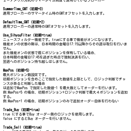
２＝アメリカ方式のサマータイム制度で運用しているブローカー
SummerTime_GMT（初期=3）
運用ブローカーのサマータイム時のGMTオフセットを入力します。
DefaultTime_GMT（初期=2）
運用ブローカーの通常時のGMTオフセットを入力します。
Use_SihyouFilter（初期=true）
ニュースフィルター機能です。trueにする事で機能がオンになります。
機能オンの状態の際は、日本時間の金曜日17:15以降からその週は取引を行いま
せん。
また機能オンの状態で既にポジションを保有している場合、
日本時間の金曜日17:45を過ぎた時点で強制決済を行い、
翌週へのポジション持ち越しはしません。
MaxPos（初期=5）
最大ポジション数設定です。
初期ポジションを含めここで指定した数値を上限として、ロジック判断でチャ
ンスがあると判断した場合
は追加でMaxPos で指定した数値-1 を最大数としてオーダーを行います。
例:MaxPos=5 の場合、初期ポジション+ロジック判断で最大４ポジションを追加
する。
例:MaxPos=1 の場合、初期ポジションのみで追加オーダー自体を行わない
Trade_Buy（初期=true）
true にする事でBuy オーダー側のロジックを使用します。
false にするとBuy オーダーを行いません。
Trade_Sell（初期=true）