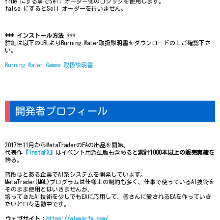
true にする事でSell オーダー側のロジックを使用します。
false にするとSell オーダーを行いません。
*** インストール方法
***
詳細は以下のURLよりBurning Water取扱説明書をダウンロードの上ご確認下さ
い。
Burning_Water_Gamma 取扱説明書
開発者プロフィール
2017年11月からMetaTraderのEAの出品を開始。
代表作
『InstaFX』
はイベント用派生版も含めると
累計1000本以上の販売実績
を
誇る。
普段はとある企業でAI系システムを開発しています。
MetaTrader(MQL)プログラムは仕様上の制約も多く、仕事で使っているAI技術を
そのまま使用とはいきませんが、
培ってきたAI技術を少しでもEAに応用して、皆さんに愛されるEAを作っていき
たいと日々活動中です。
ウェブサイト：
https://alexa-fx.com/