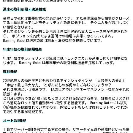
益を維持or傷が浅い状態での決済を狙っています。
週末の取引制限・決済機能
金曜日の夜には重要指標の発表が多いです。 また金曜深夜から相場がクローズ
する土曜早朝まではボラティリティが急激に低下し、 テクニカルが通用しにく
い相場となります。
そしてポジションを保有したまま土日に世界的な重大ニュース等が発表された
ら、 ポジションを抱えたまま週明けの相場は非常に恐ろしいですね。
Burning Watetは週末の取引制限・決済機能を搭載しています。
年末年始の取引制限機能
年末年始はボラティリティが急激に低下しテクニカルが通用しにくい相場とな
ります。 Burning Watetは年末年始の取引制限機能を搭載しています。
複利機能
20世紀最大の物理学者とも言われるアインシュタインが 「人類最大の発明」
「宇宙で最も偉大な力」 と呼んだものが何かをご存じでしょうか？
それは複利という概念です。 EAの世界でいうマネーマネジメント機能がそれに
該当します。
ご自身が許容できる1取引あたりのリスク値を設定する事で、証拠金とリスク値
から適切なロット値を自動算出し取引する機能です。 Burning Watetには複利
(MM)機能が搭載されていますので、固定ロットもしくは複利ロットのいずれか
で取引する事が可能です。
オートGMT機能
手動でサーバーGMTを設定する方式の場合、サマータイム時や通常時といった場