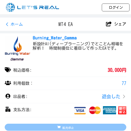
ログイン
MT4 EA
シェア
ホーム
Burning_Water_Gamma
新設計AI(ディープラーニング)でとことん相場を
解析！ 時間制優位に着目して作ったEAです。
30,000円
税込価格:
77
利用個数：
退会した
出品者:
支払方法:
販売停止