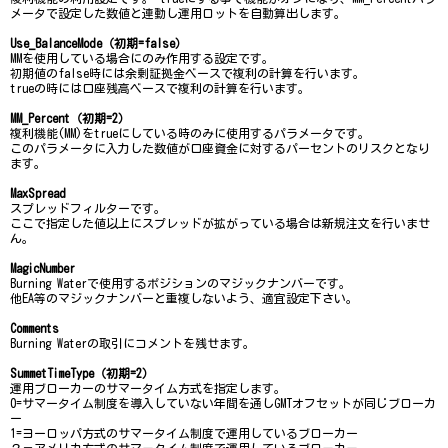
メータで設定した数値と連動し運用ロットを自動算出します。
Use_BalanceMode（初期=false）
MMを使用している場合にのみ作用する設定です。
初期値のfalse時には余剰証拠金ベースで複利の計算を行います。
trueの時には口座残高ベースで複利の計算を行います。
MM_Percent（初期=2）
複利機能(MM)をtrueにしている時のみに使用するパラメータです。
このパラメータに入力した数値が口座資金に対するパーセントのリスクとなり
ます。
MaxSpread
スプレッドフィルターです。
ここで指定した値以上にスプレッドが拡がっている場合は新規注文を行いませ
ん。
MagicNumber
Burning Waterで使用するポジションのマジックナンバーです。
他EA等のマジックナンバーと重複しないよう、適宜設定下さい。
Comments
Burning Waterの取引にコメントを残せます。
SummetTimeType（初期=2）
運用ブローカーのサマータイム方式を指定します。
0=サマータイム制度を導入していない年間を通しGMTオフセットが同じブローカ
ー
1=ヨーロッパ方式のサマータイム制度で運用しているブローカー