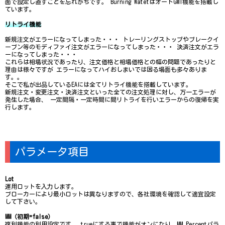
面で設定し直すことを忘れがちです。 Burning WatetはオートGMT機能を搭載し
ています。
リトライ機能
新規注文がエラーになってしまった・・・ トレーリングストップやブレークイ
ーブン等のモディファイ注文がエラーになってしまった・・・ 決済注文がエラ
ーになってしまった・・・
これらは相場状況であったり、注文価格と相場価格との幅の問題であったりと
理由は様々ですが エラーになってハイおしまいでは困る場面も多々ありま
す。。
そこで私が出品しているEAには全てリトライ機能を搭載しています。
新規注文・変更注文・決済注文といった全ての注文処理に対し、万一エラーが
発生した場合、 一定間隔・一定時間に間リトライを行いエラーからの復帰を実
行します。
パラメータ項目
Lot
運用ロットを入力します。
ブローカーにより最小ロットは異なりますので、各社環境を確認して適宜設定
して下さい。
MM（初期=false）
複利機能の利用設定です。 trueにする事で機能がオンになり、MM_Percentパラ