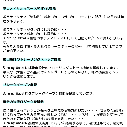
ボラティリティベースのTP/SL機能
ボラティリティ（流動性）が高い時にも低い時にも一定値のTP/SLというのは無
理があります。
ボラティリティが低い時には浅めに・・・
ボラティリティが高い時には深めに・・・
Burrning Waterは相場のボラティリティに応じて自動でTP/SLを計算し決済しま
す。
もちろん最低TP値・最大SL値のセーフティー機能も併せて搭載していますので
ご安心下さい。
独自設計のトレーリングストップ機能
Burning Watetには独自設計のトレーリングストップ機能を搭載しています。
単純な一定量の含み益だけをトリガーにするのではなく、様々な要素でトレー
リングを発動します。
ブレークイーブン機能
Burning Watetにはブレークイーブン機能を搭載しています。
複数の決済ロジックを搭載
長時間に渡るポジション保有は苦痛だから極力避けたい・・・ せっかく良い感
じになってきた含み益を極力逃したくない・・・ ポジションが相場と逆行して
きたので可能な限り傷が浅い状態で撤退したい・・・
Burning Waterは複数の決済用ロジックを搭載する事で、極力短時間で、極力利