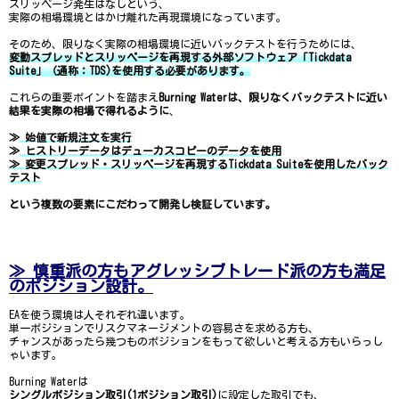
スリッページ発生はなしという、
実際の相場環境とはかけ離れた再現環境になっています。
そのため、限りなく実際の相場環境に近いバックテストを行うためには、
変動スプレッドとスリッページを再現する外部ソフトウェア「Tickdata
Suite」（通称：TDS)を使用する必要があります。
これらの重要ポイントを踏まえ
Burning Waterは、限りなくバックテストに近い
結果を実際の相場で得れるように
、
≫
始値で新規注文を実行
≫
ヒストリーデータはデューカスコピーのデータを使用
≫ 変更スプレッド・スリッページを再現するTickdata Suiteを使用したバック
テスト
という複数の要素にこだわって開発し検証しています。
≫ 慎重派の方もアグレッシブトレード派の方も満足
のポジション設計。
EAを使う環境は人それぞれ違います。
単一ポジションでリスクマネージメントの容易さを求める方も、
チャンスがあったら幾つものポジションをもって欲しいと考える方もいらっし
ゃいます。
Burning Waterは
シングルポジション取引(1ポジション取引)
に設定した取引でも、