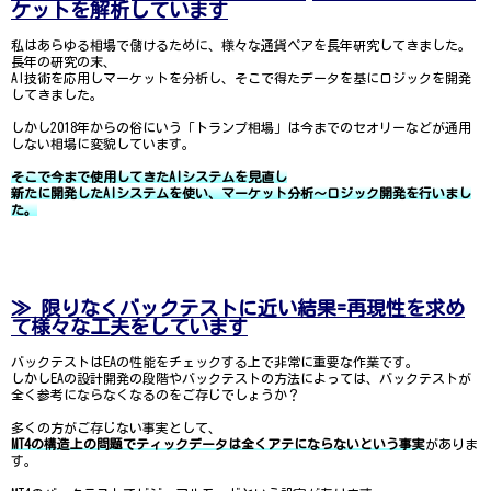
ケットを解析しています
私はあらゆる相場で儲けるために、様々な通貨ペアを長年研究してきました。
長年の研究の末、
AI技術を応用しマーケットを分析し、そこで得たデータを基にロジックを開発
してきました。
しかし2018年からの俗にいう「トランプ相場」は今までのセオリーなどが通用
しない相場に変貌しています。
そこで今まで使用してきたAIシステムを見直し
新たに開発したAIシステムを使い、マーケット分析～ロジック開発を行いまし
た。
≫ 限りなくバックテストに近い結果=再現性を求め
て様々な工夫をしています
バックテストはEAの性能をチェックする上で非常に重要な作業です。
しかしEAの設計開発の段階やバックテストの方法によっては、バックテストが
全く参考にならなくなるのをご存じでしょうか？
多くの方がご存じない事実として、
MT4の構造上の問題でティックデータは全くアテにならないという事実
がありま
す。