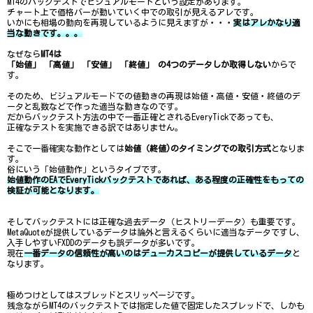
MT4のバックテストでビジュアルモードという設定があります。
チャート上で価格バーが動いていく中での取引が見えるアレです。
いかにも相場の動向を再現しているように見えますが・・・
実はアレかなり適
当な動きです。。。
なぜなら
MT4は
「始値」 「高値」 「安値」 「終値」 の4つのデータしか取得しない
からで
す。
そのため、ビジュアルモードでの値動きの再現は始値・高値・安値・終値のデ
ータと乱数などで作った適当な動きなのです。
だからバックテスト方法の中で一番正確とされるEveryTickであっても、
正確なテストを実施できる訳ではありません。
そこで一番確実な動作としては
始値（終値)のタイミングでの取引方式
となりま
す。
俗にいう「始値動作」というタイプです。
始値動作のEAでEveryTickバックテストであれば、ある程度の正確性をもっての
検証が可能となります。
そしてバックテストには正確な過去データ（ヒストリーデータ）も重要です。
MetaQuoteが提供しているデータは論外と言えるくらいに適当なデータですし、
入手しやすいFXDDのデータも誤データが多いです。
現在
一番データの信頼性が高いのはデューカスコピーが提供しているデータ
と
なります。
極めつけとしてはスプレッドとスリッページです。
残念ながらMT4のバックテストでは指定した値で固定したスプレッドで、しかも