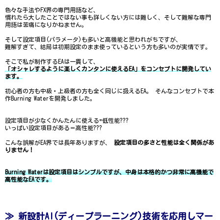
色々な手法やFX界の専門用語など、
慣れたら大したことではない事も詳しくない方には難しく、そして難解な専門
用語は苦痛になりかねません。
そして設定項目(パラメータ)も多いと高機能と思われがちですが、
難解すぎて、結局は初期設定のまま使っているという方も多いのが実情です。
そこで私が制作するEAは一貫して、
「オシャレするように楽しくカンタンに使えるEA」をコンセプトに開発してい
ます。
初心者の方も中級・上級者の方も全く同じに扱えるEA。 そんなコンセプトで本
作Burning Waterを開発しました。
設定項目が少なくかんたんに使える=低性能???
いっぱい設定項目がある＝高性能???
こんな誤解がEA界では長年ありますが、
設定項目の多さと性能は全く関係があ
りません！
Burning Waterは設定項目はシンプルですが、中身は本格的かつ非常に高機能で
高性能なEAです。
≫ 新設計AI(ディープラーニング)技術を応用しマー