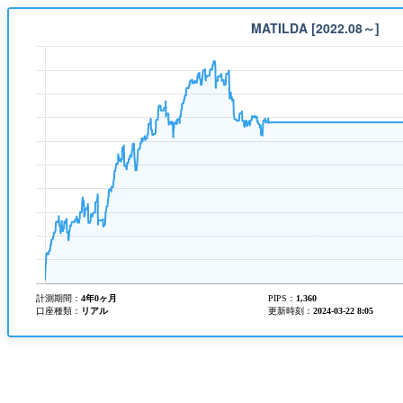
計測期間：
4年0ヶ月
PIPS
：
1,360
口座種類：
リアル
更新時刻：
2024-03-22 8:05