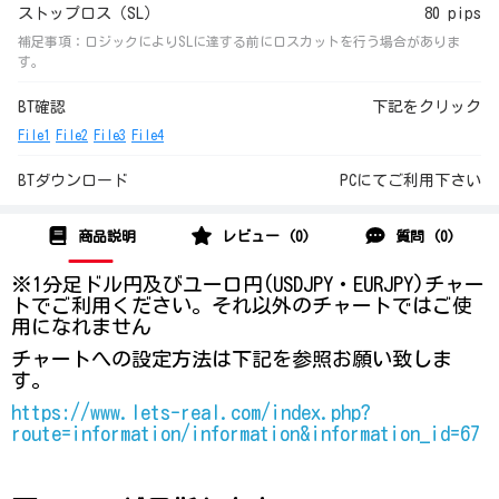
ストップロス（SL）
80 pips
補足事項：ロジックによりSLに達する前にロスカットを行う場合がありま
す。
BT確認
下記をクリック
File1
File2
File3
File4
BTダウンロード
PCにてご利用下さい
商品説明
レビュー (0)
質問 (0)
※1分足ドル円及びユーロ円(USDJPY・EURJPY)チャー
トでご利用ください。それ以外のチャートではご使
用になれません
チャートへの設定方法は下記を参照お願い致しま
す。
https://www.lets-real.com/index.php?
route=information/information&information_id=67