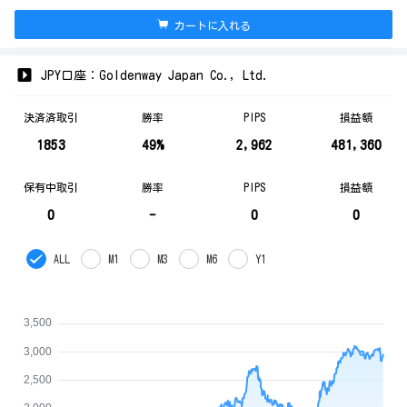
カートに入れる
JPY口座：Goldenway Japan Co., Ltd.
決済済取引
勝率
PIPS
損益額
1853
49%
2,962
481,360
保有中取引
勝率
PIPS
損益額
0
-
0
0
ALL
M1
M3
M6
Y1