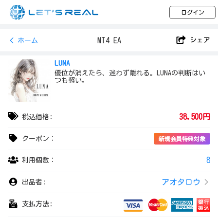
ログイン
MT4 EA
シェア
ホーム
LUNA
優位が消えたら、迷わず離れる。LUNAの判断はい
つも軽い。
38,500円
税込価格:
クーポン：
新規会員特典対象
8
利用個数：
アオタロウ
出品者:
支払方法: