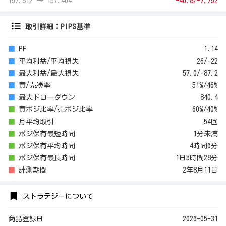
157.812 → 157.404
-40.8/-7,752
取引詳細：PIPS基準
■
PF
1.14
■
平均利益/平均損失
26/-22
■
最大利益/最大損失
57.0/-87.2
■
買/売勝率
51%/46%
■
最大ドローダウン
840.4
■
買ポジ比率/売ポジ比率
60%/40%
■
月平均取引
54回
■
ポジ保有最短時間
1分未満
■
ポジ保有平均時間
4時間6分
■
ポジ保有最長時間
1日5時間28分
■
計測期間
2年8月11日
ストラテジーについて
商品登録日
2026-05-31