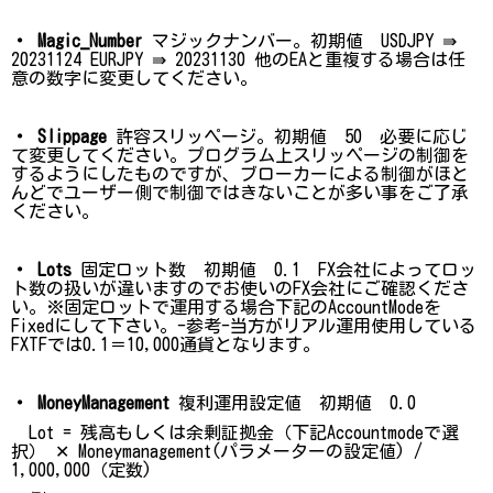
・ Magic_Number
マジックナンバー。初期値 USDJPY ⇛
20231124 EURJPY ⇛ 20231130
他のEAと重複する場合は任
意の数字に変更してください。
・ Slippage
許容スリッページ。初期値 50 必要に応じ
て変更してください。プログラム上スリッページの制御を
するようにしたものですが、ブローカーによる制御がほと
んどでユーザー側で制御ではきないことが多い事をご了承
ください。
・ Lots
固定ロット数 初期値 0.1 FX会社によってロッ
ト数の扱いが違いますのでお使いのFX会社にご確認くださ
い。※固定ロットで運用する場合下記のAccountModeを
Fixedにして下さい。-参考-当方がリアル運用使用している
FXTFでは0.1＝10,000通貨となります。
・ MoneyManagement
複利運用設定値 初期値 0.0
Lot = 残高もしくは余剰証拠金（下記Accountmodeで選
択） ✕ Moneymanagement(パラメーターの設定値) /
1,000,000（定数)