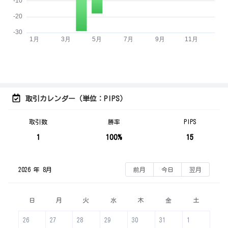
取引カレンダー（単位：PIPS）
取引数
勝率
PIPS
1
100%
15
2026 年 8月
前月
今日
翌月
日
月
火
水
木
金
土
26
27
28
29
30
31
1