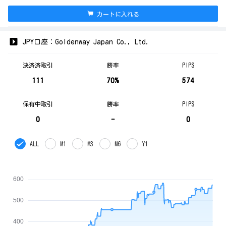
カートに入れる
JPY口座：Goldenway Japan Co., Ltd.
決済済取引
勝率
PIPS
111
70%
574
保有中取引
勝率
PIPS
0
-
0
ALL
M1
M3
M6
Y1