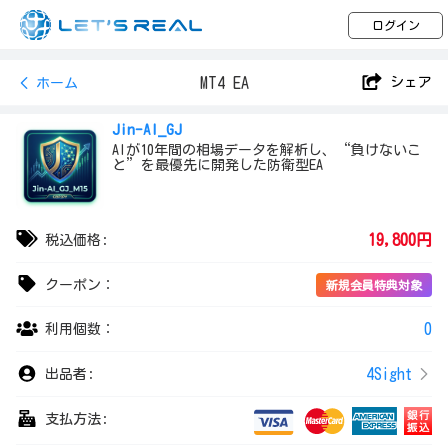
ログイン
MT4 EA
シェア
ホーム
Jin-AI_GJ
AIが10年間の相場データを解析し、“負けないこ
と”を最優先に開発した防衛型EA
19,800円
税込価格:
クーポン：
新規会員特典対象
0
利用個数：
4Sight
出品者:
支払方法: