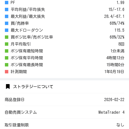
■
PF
1.99
■
平均利益/平均損失
15/-17.6
■
最大利益/最大損失
28.4/-67.1
■
買/売勝率
68%/74%
■
最大ドローダウン
115.5
■
買ポジ比率/売ポジ比率
68%/32%
■
月平均取引
8回
■
ポジ保有最短時間
1分未満
■
ポジ保有平均時間
4時間13分
■
ポジ保有最長時間
15時間0分
■
計測期間
1年0月19日
ストラテジーについて
商品登録日
2026-02-22
自動売買システム
MetaTrader 4
取引数量制限
なし