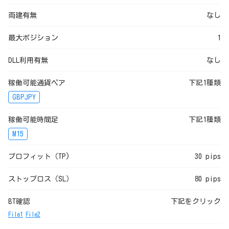
両建有無
なし
最大ポジション
1
DLL利用有無
なし
稼働可能通貨ペア
下記1種類
GBPJPY
稼働可能時間足
下記1種類
M15
プロフィット（TP)
30 pips
ストップロス（SL）
80 pips
BT確認
下記をクリック
File1
File2