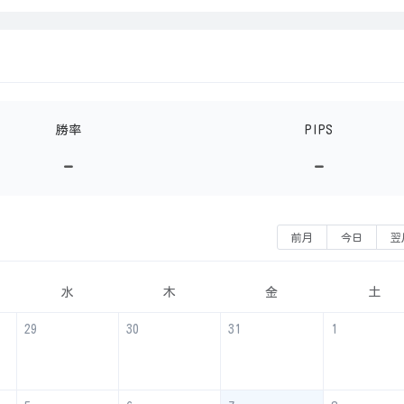
勝率
PIPS
-
-
前月
今日
翌
水
木
金
土
29
30
31
1