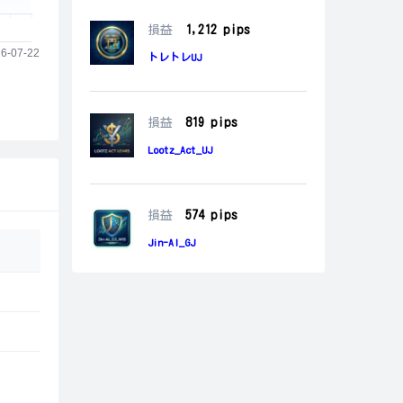
損益
1,212
 pips
トレトレUJ
損益
819
 pips
Lootz_Act_UJ
損益
574
 pips
Jin-AI_GJ