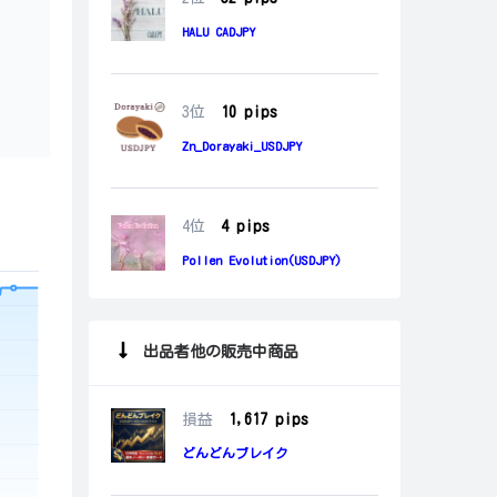
HALU CADJPY
3位
10 pips
Zn_Dorayaki_USDJPY
4位
4 pips
Pollen Evolution(USDJPY)
出品者他の販売中商品
損益
1,617
 pips
どんどんブレイク