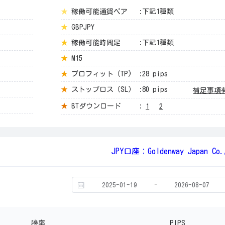
★
稼働可能通貨ペア
:下記1種類
★
GBPJPY
★
稼働可能時間足
:下記1種類
★
M15
★
プロフィット（TP)
:28 pips
★
ストップロス（SL）
:80 pips
補足事項
★
BTダウンロード
:
1
2
JPY口座：Goldenway Japan Co.
-
勝率
PIPS