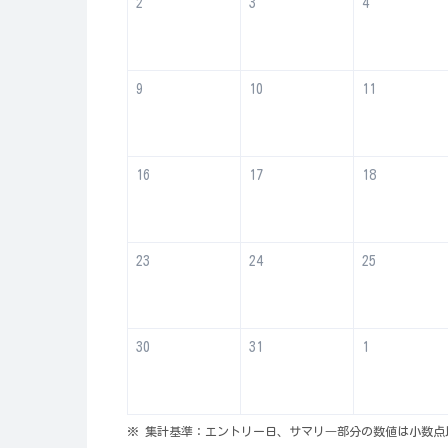
2
3
4
9
10
11
16
17
18
23
24
25
30
31
1
※ 集計基準：エントリー日、サマリ―部分の数値は小数点