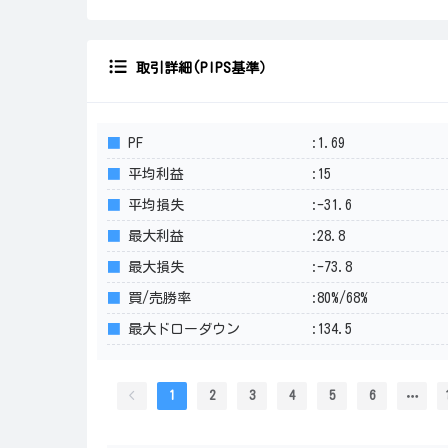
取引詳細(PIPS基準）
■
PF
:1.69
■
平均利益
:15
■
平均損失
:-31.6
■
最大利益
:28.8
■
最大損失
:-73.8
■
買/売勝率
:80%/68%
■
最大ドローダウン
:134.5
1
2
3
4
5
6