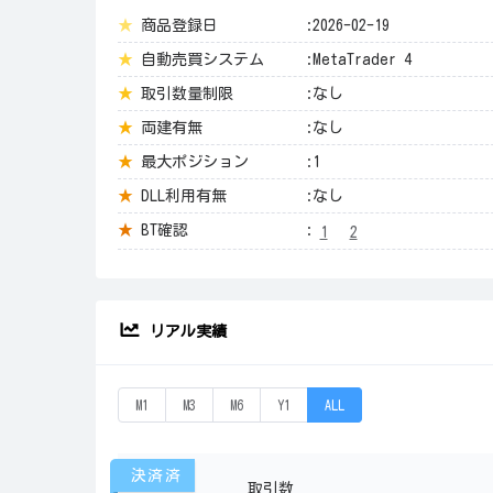
★
商品登録日
:2026-02-19
★
自動売買システム
:MetaTrader 4
★
取引数量制限
:なし
★
両建有無
:なし
★
最大ポジション
:1
★
DLL利用有無
:なし
★
BT確認
:
1
2
リアル実績
M1
M3
M6
Y1
ALL
決済済
取引数