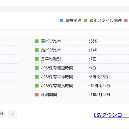
■
収益関連
■
取引スタイル関連
■
買ポジ比率
:86%
■
売ポジ比率
:14%
■
月平均取引
:7回
■
ポジ保有最短時間
:4分
■
ポジ保有平均時間
:3時間58分
■
ポジ保有最長時間
:15時間54分
■
計測期間
:1年5月23日
14
CSVダウンロー