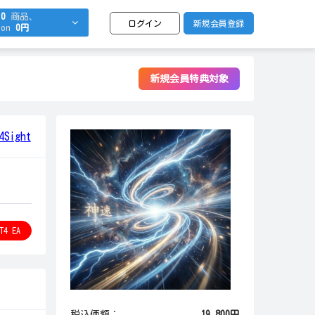
0
商品、
ログイン
新規会員登録
on
0円
新規会員特典対象
Sight
 EA
税込価額：
19,800円