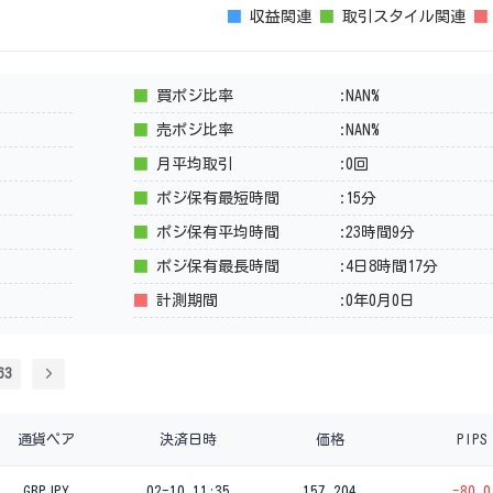
■
収益関連
■
取引スタイル関連
■
買ポジ比率
:NAN%
■
売ポジ比率
:NAN%
■
月平均取引
:0回
■
ポジ保有最短時間
:15分
■
ポジ保有平均時間
:23時間9分
■
ポジ保有最長時間
:4日8時間17分
■
計測期間
:0年0月0日
63
通貨ペア
決済日時
価格
PIPS
GBPJPY
02-10 11:35
157.204
-80.0