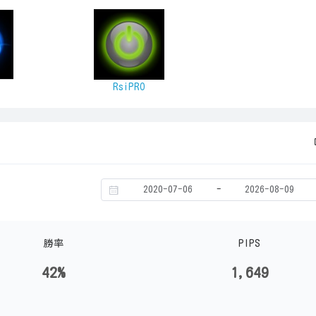
RsiPRO
-
勝率
PIPS
42%
1,649