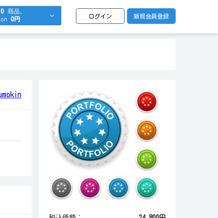
0
商品、
ログイン
新規会員登録
on
0円
mokin
税込価額：
24,800円