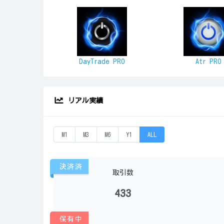
DayTrade PRO
Atr PRO
リアル実績
M1
M3
M6
Y1
ALL
決済済
取引数
433
保有中