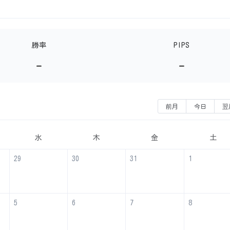
勝率
PIPS
-
-
前月
今日
翌
水
木
金
土
29
30
31
1
5
6
7
8