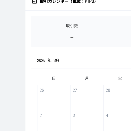
取引カレンダー（単位：PIPS）
取引数
-
2026 年 8月
日
月
火
26
27
28
2
3
4