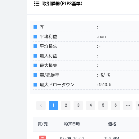
取引詳細(PIPS基準）
■
PF
:-
■
平均利益
:nan
■
平均損失
:-
■
最大利益
:
■
最大損失
:
■
買/売勝率
:-%/-%
■
最大ドローダウン
:1513.5
1
2
3
4
5
6
買/売
約定日時
価格
02-09 10:00
156.404
売